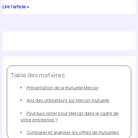
Analyse
Lire l’article »
approfondie
de
la
mutuelle
Mercer
:
Guide
essentiel
pour
Table des matières
un
choix
Présentation de la mutuelle Mercer
éclairé
Avis des utilisateurs sur Mercer mutuelle
Pourquoi opter pour Mercer dans le cadre de
votre entreprise ?
Comparer et analyser les offres de mutuelles